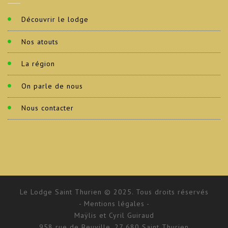
Découvrir le lodge
Nos atouts
La région
On parle de nous
Nous contacter
Le Lodge Saint Thurien © 2025. Tous droits réservés
- Mentions légales -
Maÿlis et Cyril Guiraud
958 rue de Beuville, 27 680 Saint Thurien