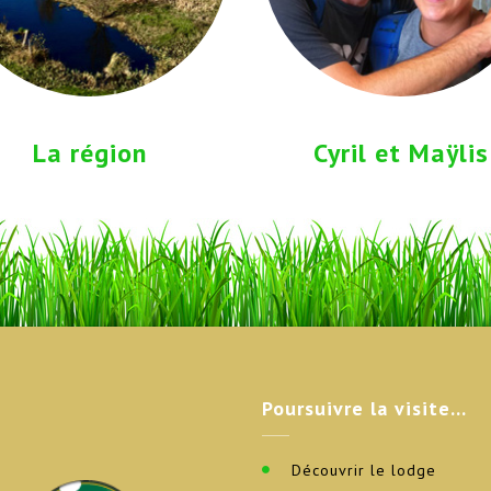
La région
Cyril et Maÿlis
Poursuivre
la visite…
Découvrir le lodge