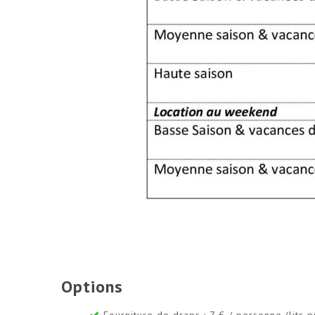
Options
Fourniture de draps : 7 € / personne (lits 