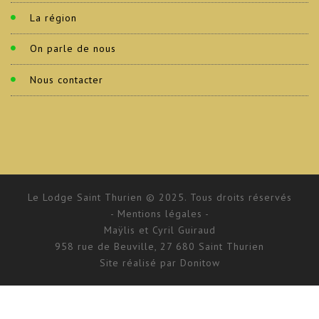
La région
On parle de nous
Nous contacter
Le Lodge Saint Thurien © 2025. Tous droits réservés
- Mentions légales -
Maÿlis et Cyril Guiraud
958 rue de Beuville, 27 680 Saint Thurien
Site réalisé par
Donitow