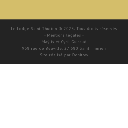
Le Lodge Saint Thurien © 2025. Tous droits réservés
- Mentions légales -
Maÿlis et Cyril Guiraud
958 rue de Beuville, 27 680 Saint Thurien
Site réalisé par
Donitow