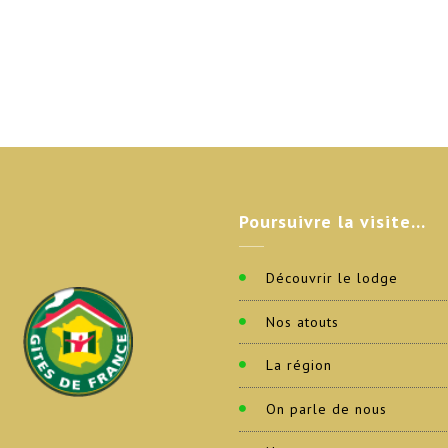
Poursuivre
la visite…
Découvrir le lodge
Nos atouts
La région
On parle de nous