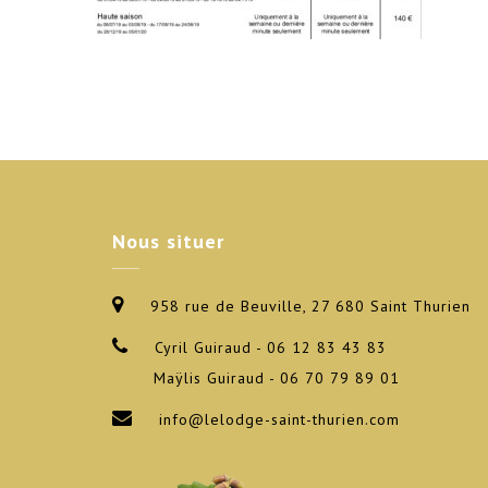
Nous
situer
958 rue de Beuville, 27 680 Saint Thurien
Cyril Guiraud - 06 12 83 43 83
Maÿlis Guiraud - 06 70 79 89 01
info@lelodge-saint-thurien.com