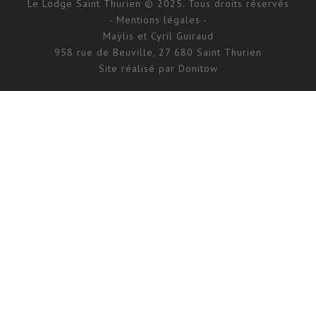
Le Lodge Saint Thurien © 2025. Tous droits réservés
- Mentions légales -
Maÿlis et Cyril Guiraud
958 rue de Beuville, 27 680 Saint Thurien
Site réalisé par
Donitow