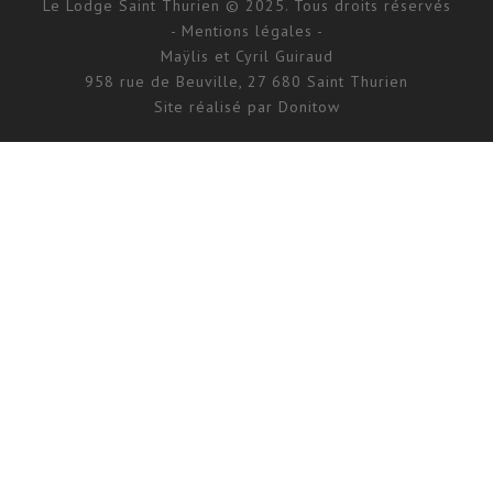
Le Lodge Saint Thurien © 2025. Tous droits réservés
- Mentions légales -
Maÿlis et Cyril Guiraud
958 rue de Beuville, 27 680 Saint Thurien
Site réalisé par
Donitow