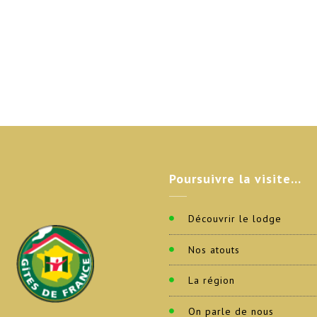
Poursuivre
la visite…
Découvrir le lodge
Nos atouts
La région
On parle de nous