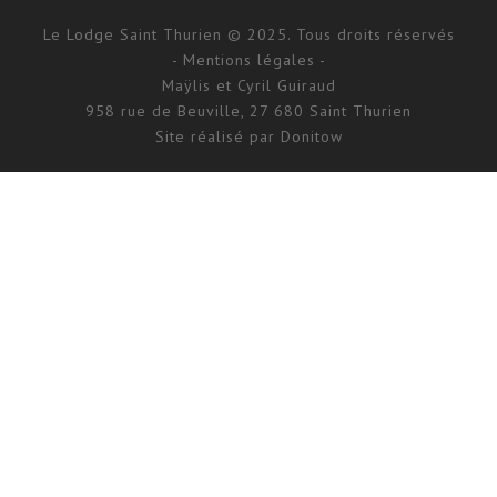
Le Lodge Saint Thurien © 2025. Tous droits réservés
- Mentions légales -
Maÿlis et Cyril Guiraud
958 rue de Beuville, 27 680 Saint Thurien
Site réalisé par
Donitow