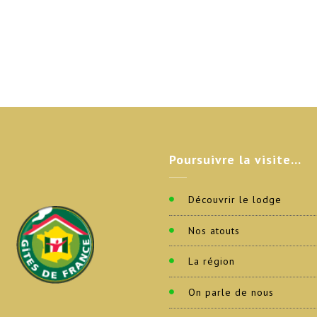
Poursuivre
la visite…
Découvrir le lodge
Nos atouts
La région
On parle de nous