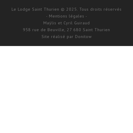
Le Lodge Saint Thurien © 2025. Tous droits réservés
- Mentions légales -
Maÿlis et Cyril Guiraud
958 rue de Beuville, 27 680 Saint Thurien
Site réalisé par
Donitow