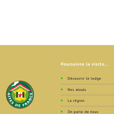
Poursuivre
la visite…
Découvrir le lodge
Nos atouts
La région
On parle de nous