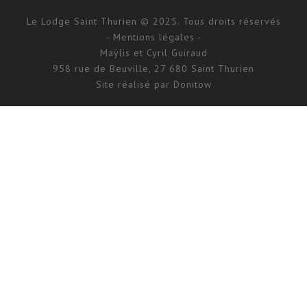
Le Lodge Saint Thurien © 2025. Tous droits réservés
- Mentions légales -
Maÿlis et Cyril Guiraud
958 rue de Beuville, 27 680 Saint Thurien
Site réalisé par
Donitow