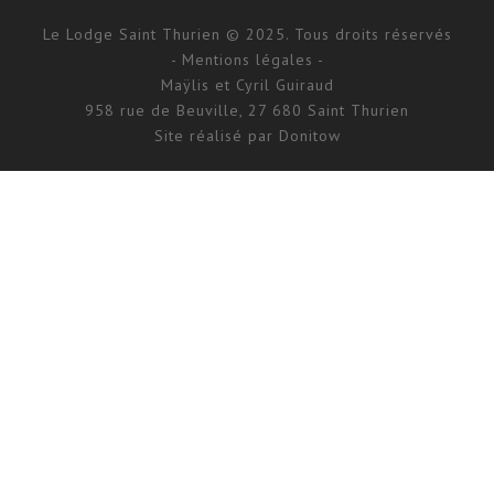
Le Lodge Saint Thurien © 2025. Tous droits réservés
- Mentions légales -
Maÿlis et Cyril Guiraud
958 rue de Beuville, 27 680 Saint Thurien
Site réalisé par
Donitow