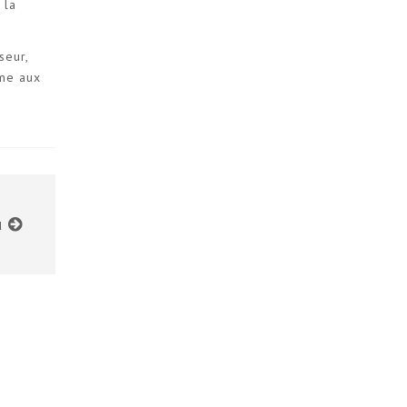
 la
seur,
mme aux
u