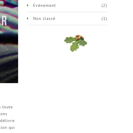
Evènement
(2)
Non classé
(1)
n toute
ions
délivre
tion qui