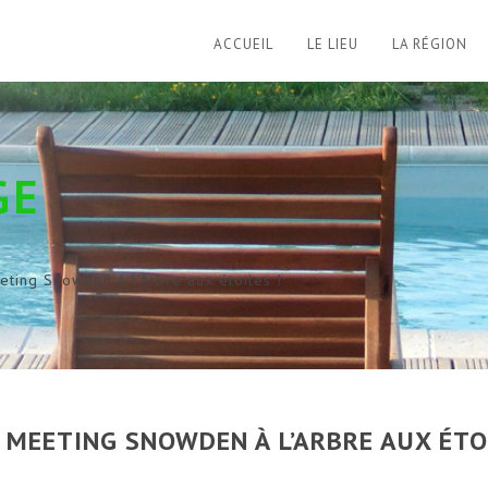
ACCUEIL
LE LIEU
LA RÉGION
GE
ting Snowden à l’Arbre aux étoiles !
 MEETING SNOWDEN À L’ARBRE AUX ÉTO