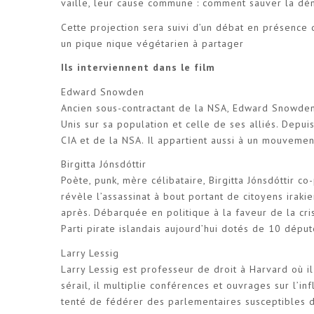
vaille, leur cause commune : comment sauver la dé
Cette projection sera suivi d’un débat en présence d
un pique nique végétarien à partager
Ils interviennent dans le film
Edward Snowden
Ancien sous-contractant de la NSA, Edward Snowde
Unis sur sa population et celle de ses alliés. Depuis
CIA et de la NSA. Il appartient aussi à un mouvemen
Birgitta Jónsdóttir
Poète, punk, mère célibataire, Birgitta Jónsdóttir c
révèle l’assassinat à bout portant de citoyens irak
après. Débarquée en politique à la faveur de la cr
Parti pirate islandais aujourd’hui dotés de 10 déput
Larry Lessig
Larry Lessig est professeur de droit à Harvard où i
sérail, il multiplie conférences et ouvrages sur l’in
tenté de fédérer des parlementaires susceptibles d