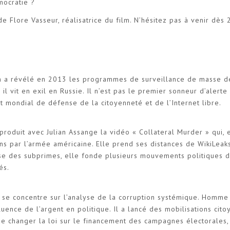
mocratie ?
e Flore Vasseur, réalisatrice du film. N’hésitez pas à venir dès
n a révélé en 2013 les programmes de surveillance de masse de
 il vit en exil en Russie. Il n’est pas le premier sonneur d’alerte
t mondial de défense de la citoyenneté et de l’Internet libre.
o-produit avec Julian Assange la vidéo « Collateral Murder » qui,
iens par l’armée américaine. Elle prend ses distances de WikiLeak
ise des subprimes, elle fonde plusieurs mouvements politiques d
és.
l se concentre sur l’analyse de la corruption systémique. Homme
fluence de l’argent en politique. Il a lancé des mobilisations cito
e changer la loi sur le financement des campagnes électorales,