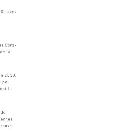
 20h avec
s Etats-
 de la
 en 2010,
s peu
ont le
 du
yennes,
 cause